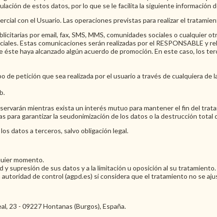
culación de estos datos, por lo que se le facilita la siguiente información 
rcial con el Usuario. Las operaciones previstas para realizar el tratamie
citarias por email, fax, SMS, MMS, comunidades sociales o cualquier otro
rciales. Estas comunicaciones serán realizadas por el RESPONSABLE y rel
 éste haya alcanzado algún acuerdo de promoción. En este caso, los ter
po de petición que sea realizada por el usuario a través de cualquiera de
b.
ervarán mientras exista un interés mutuo para mantener el fin del tratam
 para garantizar la seudonimización de los datos o la destrucción total 
los datos a terceros, salvo obligación legal.
lquier momento.
d y supresión de sus datos y a la limitación u oposición al su tratamiento.
autoridad de control (agpd.es) si considera que el tratamiento no se ajus
Real, 23 - 09227 Hontanas (Burgos), España.