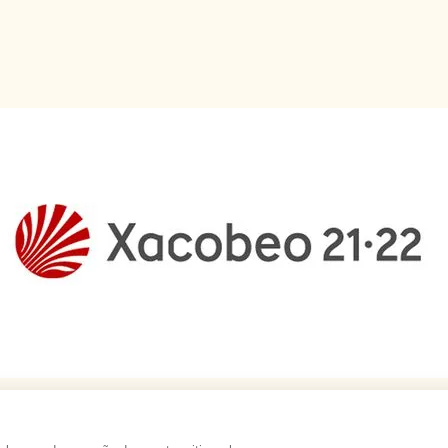
LA FONTANAS
-
Aviso legal
-
Política de privacidad
-
Política de cookies
-