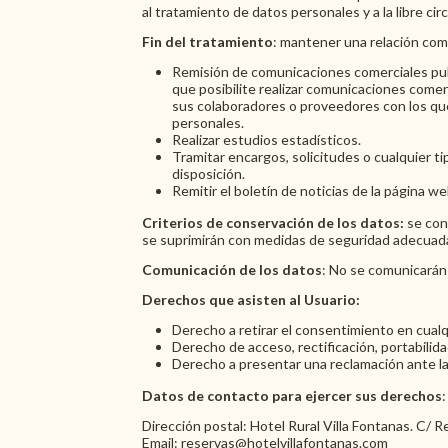
al tratamiento de datos personales y a la libre cir
Fin del tratamiento
: mantener una relación come
Remisión de comunicaciones comerciales publi
que posibilite realizar comunicaciones come
sus colaboradores o proveedores con los que
personales.
Realizar estudios estadísticos.
Tramitar encargos, solicitudes o cualquier ti
disposición.
Remitir el boletín de noticias de la página we
Criterios de conservación de los datos:
se cons
se suprimirán con medidas de seguridad adecuadas
Comunicación de los datos
: No se comunicarán 
Derechos que asisten al Usuario:
Derecho a retirar el consentimiento en cua
Derecho de acceso, rectificación, portabilida
Derecho a presentar una reclamación ante la 
Datos de contacto para ejercer sus derechos
:
Dirección postal: Hotel Rural Villa Fontanas. C/ 
Email: reservas@
hotelvillafontanas.com