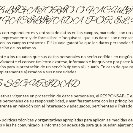
OBLIGATORIO O FACULT
FACILITADA POR EL
as correspondientes y entrada de datos en los campos, marcados con un as
expresamente y de forma libre e inequívoca, que sus datos son necesario
os en los campos restantes. El Usuario garantiza que los datos personale
ación de los mismos.
 a los usuarios que sus datos personales no serán cedidos en ningún ca
eviamente el consentimiento expreso, informado e inequívoco por parte lo
ios para la prestación de un servicio óptimo al Usuario. En caso de que no
completamente ajustados a sus necesidades.
E SEGURIDAD
ativas vigentes en protección de datos personales, el RESPONSABLE est
personales de su responsabilidad, y manifiestamente con los principios 
parente en relación con el interesado y adecuados, pertinentes y limitados
líticas técnicas y organizativas apropiadas para aplicar las medidas de
os y les ha comunicado la información adecuada para que puedan ejercerl